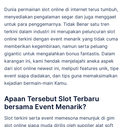
Dunia permainan slot online di internet terus tumbuh,
menyediakan pengalaman segar dan juga menggaet
untuk para penggemarnya. Tidak Benar satu tren
terkini dalam industri ini merupakan peluncuran slot
online terkini dengan event menarik yang tidak cuma
memberikan kegembiraan, namun serta peluang
gigantic untuk mengalahkan bonus fantastis. Dalam
karangan ini, kami hendak menjelajahi aneka aspek
dari slot online newest ini, meliputi features unik, tipe
event siapa diadakan, dan tips guna memaksimalkan
kejadian bermain-main Kamu.
Apaan Tersebut Slot Terbaru
bersama Event Menarik?
Slot terkini serta event memesona menunjuk di gim
slot online siapa muda dirilis oleh supplier alat soft