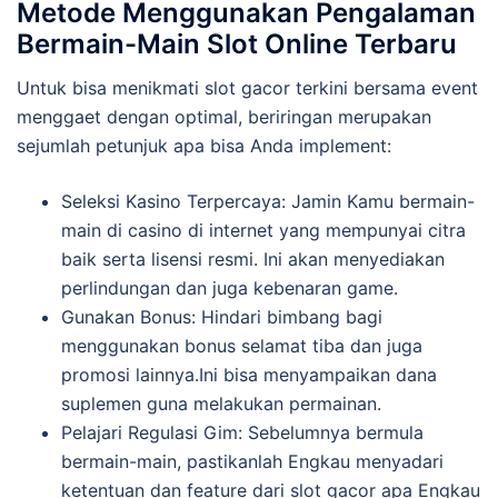
Metode Menggunakan Pengalaman
Bermain-Main Slot Online Terbaru
Untuk bisa menikmati slot gacor terkini bersama event
menggaet dengan optimal, beriringan merupakan
sejumlah petunjuk apa bisa Anda implement:
Seleksi Kasino Terpercaya: Jamin Kamu bermain-
main di casino di internet yang mempunyai citra
baik serta lisensi resmi. Ini akan menyediakan
perlindungan dan juga kebenaran game.
Gunakan Bonus: Hindari bimbang bagi
menggunakan bonus selamat tiba dan juga
promosi lainnya.Ini bisa menyampaikan dana
suplemen guna melakukan permainan.
Pelajari Regulasi Gim: Sebelumnya bermula
bermain-main, pastikanlah Engkau menyadari
ketentuan dan feature dari slot gacor apa Engkau