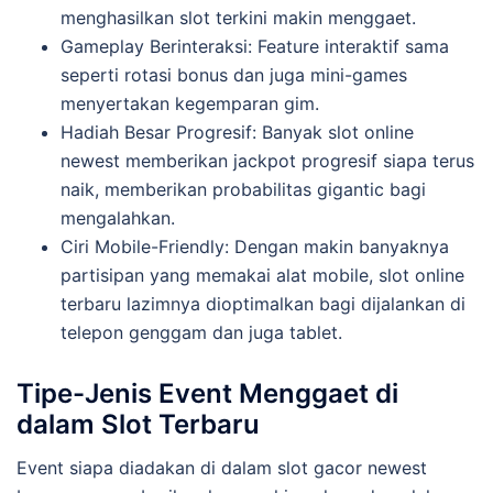
menghasilkan slot terkini makin menggaet.
Gameplay Berinteraksi: Feature interaktif sama
seperti rotasi bonus dan juga mini-games
menyertakan kegemparan gim.
Hadiah Besar Progresif: Banyak slot online
newest memberikan jackpot progresif siapa terus
naik, memberikan probabilitas gigantic bagi
mengalahkan.
Ciri Mobile-Friendly: Dengan makin banyaknya
partisipan yang memakai alat mobile, slot online
terbaru lazimnya dioptimalkan bagi dijalankan di
telepon genggam dan juga tablet.
Tipe-Jenis Event Menggaet di
dalam Slot Terbaru
Event siapa diadakan di dalam slot gacor newest