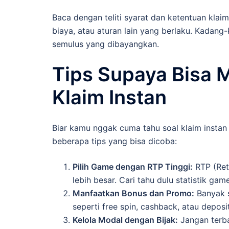
Baca dengan teliti syarat dan ketentuan kla
biaya, atau aturan lain yang berlaku. Kadang
semulus yang dibayangkan.
Tips Supaya Bisa M
Klaim Instan
Biar kamu nggak cuma tahu soal klaim instan
beberapa tips yang bisa dicoba:
Pilih Game dengan RTP Tinggi:
RTP (Ret
lebih besar. Cari tahu dulu statistik ga
Manfaatkan Bonus dan Promo:
Banyak s
seperti free spin, cashback, atau depo
Kelola Modal dengan Bijak:
Jangan terba