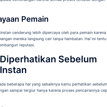
ayaan Pemain
instan cenderung lebih dipercaya oleh para pemain karena
angan mereka langsung cair tanpa hambatan. Hal ini tentu
membangun reputasi.
u Diperhatikan Sebelum
 Instan
ada beberapa hal yang sebaiknya kamu perhatikan sebelu
angan sampai tergiur hanya karena proses pencairannya cep