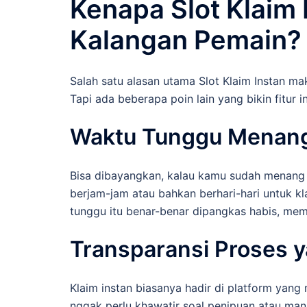
Kenapa Slot Klaim 
Kalangan Pemain?
Salah satu alasan utama Slot Klaim Instan m
Tapi ada beberapa poin lain yang bikin fitur in
Waktu Tunggu Menang
Bisa dibayangkan, kalau kamu sudah menang 
berjam-jam atau bahkan berhari-hari untuk kl
tunggu itu benar-benar dipangkas habis, me
Transparansi Proses y
Klaim instan biasanya hadir di platform yang
nggak perlu khawatir soal penipuan atau ma