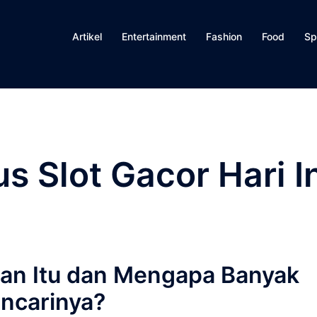
Artikel
Entertainment
Fashion
Food
Sp
us Slot Gacor Hari I
stan Itu dan Mengapa Banyak
encarinya?