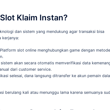
Slot Klaim Instan?
teknologi dan sistem yang mendukung agar transaksi bisa
a kerjanya:
Platform slot online menghubungkan game dengan metod
n.
sistem akan secara otomatis memverifikasi data kemenan
anual dari customer service.
fikasi selesai, dana langsung ditransfer ke akun pemain dal
masi berulang kali atau menunggu lama karena semuanya su