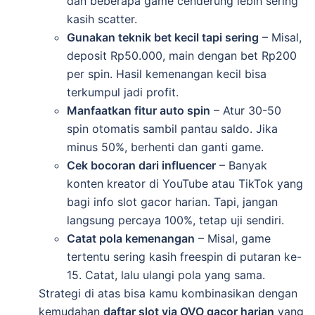
dan beberapa game cenderung lebih sering
kasih scatter.
Gunakan teknik bet kecil tapi sering
– Misal,
deposit Rp50.000, main dengan bet Rp200
per spin. Hasil kemenangan kecil bisa
terkumpul jadi profit.
Manfaatkan fitur auto spin
– Atur 30-50
spin otomatis sambil pantau saldo. Jika
minus 50%, berhenti dan ganti game.
Cek bocoran dari influencer
– Banyak
konten kreator di YouTube atau TikTok yang
bagi info slot gacor harian. Tapi, jangan
langsung percaya 100%, tetap uji sendiri.
Catat pola kemenangan
– Misal, game
tertentu sering kasih freespin di putaran ke-
15. Catat, lalu ulangi pola yang sama.
Strategi di atas bisa kamu kombinasikan dengan
kemudahan
daftar slot via OVO gacor harian
yang