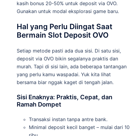
kasih bonus 20-50% untuk deposit via OVO.
Gunakan untuk modal eksplorasi game baru.
Hal yang Perlu Diingat Saat
Bermain Slot Deposit OVO
Setiap metode pasti ada dua sisi. Di satu sisi,
deposit via OVO bikin segalanya praktis dan
murah. Tapi di sisi lain, ada beberapa tantangan
yang perlu kamu waspadai. Yuk kita lihat
bersama biar nggak kaget di tengah jalan.
Sisi Enaknya: Praktis, Cepat, dan
Ramah Dompet
Transaksi instan tanpa antre bank.
Minimal deposit kecil banget – mulai dari 10
ribu.