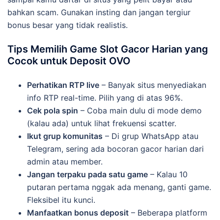
bahkan scam. Gunakan insting dan jangan tergiur
bonus besar yang tidak realistis.
Tips Memilih Game Slot Gacor Harian yang
Cocok untuk Deposit OVO
Perhatikan RTP live
– Banyak situs menyediakan
info RTP real-time. Pilih yang di atas 96%.
Cek pola spin
– Coba main dulu di mode demo
(kalau ada) untuk lihat frekuensi scatter.
Ikut grup komunitas
– Di grup WhatsApp atau
Telegram, sering ada bocoran gacor harian dari
admin atau member.
Jangan terpaku pada satu game
– Kalau 10
putaran pertama nggak ada menang, ganti game.
Fleksibel itu kunci.
Manfaatkan bonus deposit
– Beberapa platform