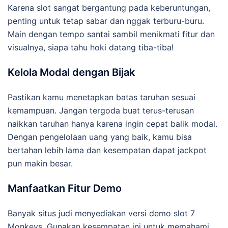
Karena slot sangat bergantung pada keberuntungan,
penting untuk tetap sabar dan nggak terburu-buru.
Main dengan tempo santai sambil menikmati fitur dan
visualnya, siapa tahu hoki datang tiba-tiba!
Kelola Modal dengan Bijak
Pastikan kamu menetapkan batas taruhan sesuai
kemampuan. Jangan tergoda buat terus-terusan
naikkan taruhan hanya karena ingin cepat balik modal.
Dengan pengelolaan uang yang baik, kamu bisa
bertahan lebih lama dan kesempatan dapat jackpot
pun makin besar.
Manfaatkan Fitur Demo
Banyak situs judi menyediakan versi demo slot 7
Monkeys. Gunakan kesempatan ini untuk memahami