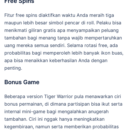
Free Spins
Fitur free spins diaktifkan waktu Anda meraih tiga
maupun lebih besar simbol pencar di roll. Pelaku bisa
menikmati giliran gratis apa menyampaikan peluang
tambahan bagi menang tanpa wajib mempertaruhkan
uang mereka semua sendiri. Selama rotasi free, ada
probabilitas bagi memperoleh lebih banyak ikon buas,
apa bisa menaikkan keberhasilan Anda dengan
penting.
Bonus Game
Beberapa version Tiger Warrior pula menawarkan ciri
bonus permainan, di dimana partisipan bisa ikut serta
internal mini-game bagi mengalahkan anugerah
tambahan. Ciri ini nggak hanya meningkatkan
kegembiraan, namun serta memberikan probabilitas