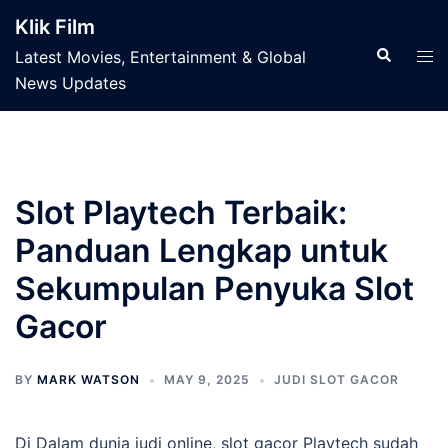
Skip
Klik Film
to
Search
Tog
Latest Movies, Entertainment & Global
content
men
News Updates
Slot Playtech Terbaik:
Panduan Lengkap untuk
Sekumpulan Penyuka Slot
Gacor
BY
MARK WATSON
MAY 9, 2025
JUDI SLOT GACOR
Di Dalam dunia judi online, slot gacor Playtech sudah