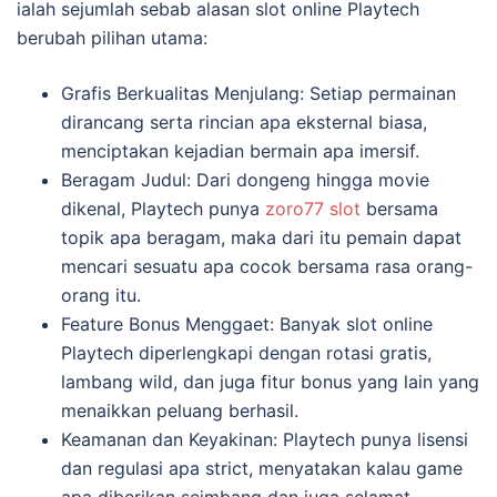
ialah sejumlah sebab alasan slot online Playtech
berubah pilihan utama:
Grafis Berkualitas Menjulang: Setiap permainan
dirancang serta rincian apa eksternal biasa,
menciptakan kejadian bermain apa imersif.
Beragam Judul: Dari dongeng hingga movie
dikenal, Playtech punya
zoro77 slot
bersama
topik apa beragam, maka dari itu pemain dapat
mencari sesuatu apa cocok bersama rasa orang-
orang itu.
Feature Bonus Menggaet: Banyak slot online
Playtech diperlengkapi dengan rotasi gratis,
lambang wild, dan juga fitur bonus yang lain yang
menaikkan peluang berhasil.
Keamanan dan Keyakinan: Playtech punya lisensi
dan regulasi apa strict, menyatakan kalau game
apa diberikan seimbang dan juga selamat.