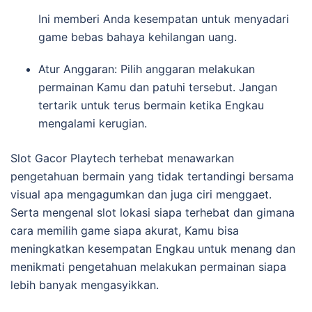
Ini memberi Anda kesempatan untuk menyadari
game bebas bahaya kehilangan uang.
Atur Anggaran: Pilih anggaran melakukan
permainan Kamu dan patuhi tersebut. Jangan
tertarik untuk terus bermain ketika Engkau
mengalami kerugian.
Slot Gacor Playtech terhebat menawarkan
pengetahuan bermain yang tidak tertandingi bersama
visual apa mengagumkan dan juga ciri menggaet.
Serta mengenal slot lokasi siapa terhebat dan gimana
cara memilih game siapa akurat, Kamu bisa
meningkatkan kesempatan Engkau untuk menang dan
menikmati pengetahuan melakukan permainan siapa
lebih banyak mengasyikkan.