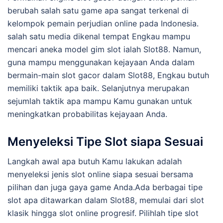
berubah salah satu game apa sangat terkenal di
kelompok pemain perjudian online pada Indonesia.
salah satu media dikenal tempat Engkau mampu
mencari aneka model gim slot ialah Slot88. Namun,
guna mampu menggunakan kejayaan Anda dalam
bermain-main slot gacor dalam Slot88, Engkau butuh
memiliki taktik apa baik. Selanjutnya merupakan
sejumlah taktik apa mampu Kamu gunakan untuk
meningkatkan probabilitas kejayaan Anda.
Menyeleksi Tipe Slot siapa Sesuai
Langkah awal apa butuh Kamu lakukan adalah
menyeleksi jenis slot online siapa sesuai bersama
pilihan dan juga gaya game Anda.Ada berbagai tipe
slot apa ditawarkan dalam Slot88, memulai dari slot
klasik hingga slot online progresif. Pilihlah tipe slot