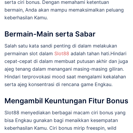
serta ciri bonus. Dengan memahami ketentuan
bermain, Anda akan mampu memaksimalkan peluang
keberhasilan Kamu.
Bermain-Main serta Sabar
Salah satu kata sandi penting di dalam melakukan
permainan slot dalam
Slot88
adalah tahan hati.Hindari
cepat-cepat di dalam membuat putusan akhir dan juga
ajeg tenang dalam menangani masing-masing giliran.
Hindari terprovokasi mood saat mengalami kekalahan
serta ajeg konsentrasi di rencana game Engkau.
Mengambil Keuntungan Fitur Bonus
Slot88 menyediakan berbagai macam ciri bonus yang
bisa Engkau gunakan bagi menaikkan kesempatan
keberhasilan Kamu. Ciri bonus mirip freespin, wild