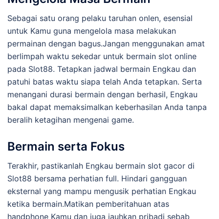
Sebagai satu orang pelaku taruhan onlen, esensial
untuk Kamu guna mengelola masa melakukan
permainan dengan bagus.Jangan menggunakan amat
berlimpah waktu sekedar untuk bermain slot online
pada Slot88. Tetapkan jadwal bermain Engkau dan
patuhi batas waktu siapa telah Anda tetapkan. Serta
menangani durasi bermain dengan berhasil, Engkau
bakal dapat memaksimalkan keberhasilan Anda tanpa
beralih ketagihan mengenai game.
Bermain serta Fokus
Terakhir, pastikanlah Engkau bermain slot gacor di
Slot88 bersama perhatian full. Hindari gangguan
eksternal yang mampu mengusik perhatian Engkau
ketika bermain.Matikan pemberitahuan atas
handphone Kamu dan juga jauhkan pribadi sebab