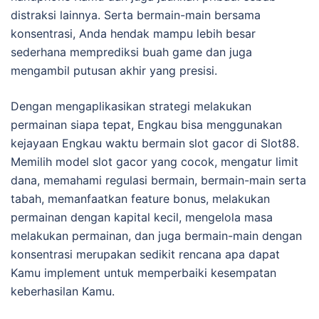
distraksi lainnya. Serta bermain-main bersama
konsentrasi, Anda hendak mampu lebih besar
sederhana memprediksi buah game dan juga
mengambil putusan akhir yang presisi.
Dengan mengaplikasikan strategi melakukan
permainan siapa tepat, Engkau bisa menggunakan
kejayaan Engkau waktu bermain slot gacor di Slot88.
Memilih model slot gacor yang cocok, mengatur limit
dana, memahami regulasi bermain, bermain-main serta
tabah, memanfaatkan feature bonus, melakukan
permainan dengan kapital kecil, mengelola masa
melakukan permainan, dan juga bermain-main dengan
konsentrasi merupakan sedikit rencana apa dapat
Kamu implement untuk memperbaiki kesempatan
keberhasilan Kamu.