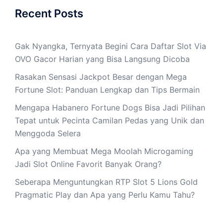
Recent Posts
Gak Nyangka, Ternyata Begini Cara Daftar Slot Via
OVO Gacor Harian yang Bisa Langsung Dicoba
Rasakan Sensasi Jackpot Besar dengan Mega
Fortune Slot: Panduan Lengkap dan Tips Bermain
Mengapa Habanero Fortune Dogs Bisa Jadi Pilihan
Tepat untuk Pecinta Camilan Pedas yang Unik dan
Menggoda Selera
Apa yang Membuat Mega Moolah Microgaming
Jadi Slot Online Favorit Banyak Orang?
Seberapa Menguntungkan RTP Slot 5 Lions Gold
Pragmatic Play dan Apa yang Perlu Kamu Tahu?