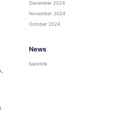
December 2024
November 2024
October 2024
News
backlink
k,
b
i