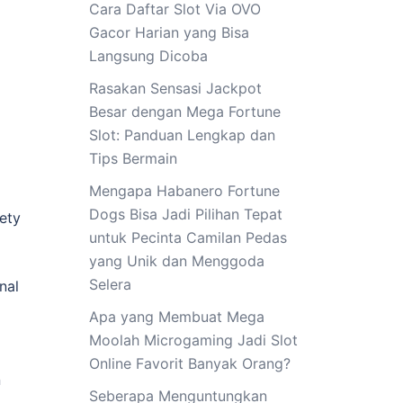
Cara Daftar Slot Via OVO
Gacor Harian yang Bisa
Langsung Dicoba
Rasakan Sensasi Jackpot
Besar dengan Mega Fortune
Slot: Panduan Lengkap dan
Tips Bermain
Mengapa Habanero Fortune
Dogs Bisa Jadi Pilihan Tepat
ety
untuk Pecinta Camilan Pedas
yang Unik dan Menggoda
Selera
nal
Apa yang Membuat Mega
Moolah Microgaming Jadi Slot
Online Favorit Banyak Orang?
n
Seberapa Menguntungkan