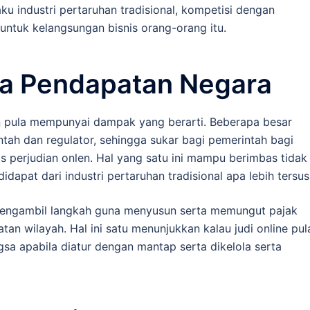
u industri pertaruhan tradisional, kompetisi dengan
untuk kelangsungan bisnis orang-orang itu.
ta Pendapatan Negara
n pula mempunyai dampak yang berarti. Beberapa besar
intah dan regulator, sehingga sukar bagi pemerintah bagi
s perjudian onlen. Hal yang satu ini mampu berimbas tidak
apat dari industri pertaruhan tradisional apa lebih tersus
mengambil langkah guna menyusun serta memungut pajak
an wilayah. Hal ini satu menunjukkan kalau judi online pul
gsa apabila diatur dengan mantap serta dikelola serta