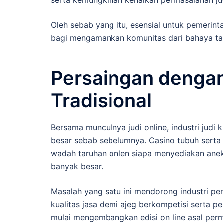
Oleh sebab yang itu, esensial untuk pemerint
bagi mengamankan komunitas dari bahaya taru
Persaingan dengan
Tradisional
Bersama munculnya judi online, industri judi
besar sebab sebelumnya. Casino tubuh serta
wadah taruhan onlen siapa menyediakan aneka
banyak besar.
Masalah yang satu ini mendorong industri per
kualitas jasa demi ajeg berkompetisi serta pe
mulai mengembangkan edisi on line asal per