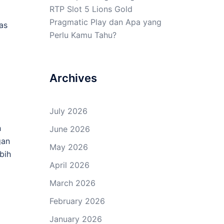
RTP Slot 5 Lions Gold
Pragmatic Play dan Apa yang
as
Perlu Kamu Tahu?
Archives
July 2026
h
June 2026
gan
May 2026
bih
April 2026
March 2026
February 2026
January 2026