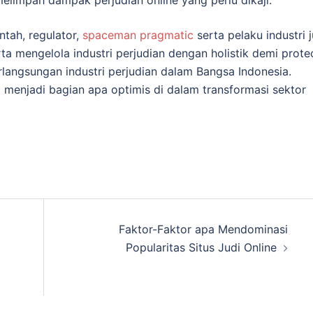
melimpah dampak perjudian online yang perlu dikaji.
ntah, regulator,
spaceman pragmatic
serta pelaku industri j
ta mengelola industri perjudian dengan holistik demi prote
angsungan industri perjudian dalam Bangsa Indonesia.
 menjadi bagian apa optimis di dalam transformasi sektor
Faktor-Faktor apa Mendominasi
Popularitas Situs Judi Online