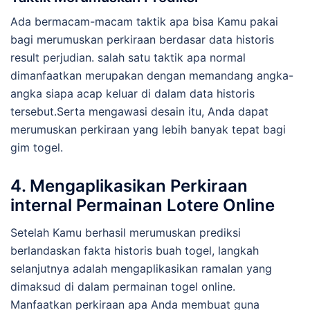
Ada bermacam-macam taktik apa bisa Kamu pakai
bagi merumuskan perkiraan berdasar data historis
result perjudian. salah satu taktik apa normal
dimanfaatkan merupakan dengan memandang angka-
angka siapa acap keluar di dalam data historis
tersebut.Serta mengawasi desain itu, Anda dapat
merumuskan perkiraan yang lebih banyak tepat bagi
gim togel.
4. Mengaplikasikan Perkiraan
internal Permainan Lotere Online
Setelah Kamu berhasil merumuskan prediksi
berlandaskan fakta historis buah togel, langkah
selanjutnya adalah mengaplikasikan ramalan yang
dimaksud di dalam permainan togel online.
Manfaatkan perkiraan apa Anda membuat guna