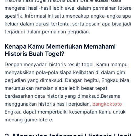
mengenai hasil-hasil lebih awal dalam permainan lotere
spesifik. Informasi ini satu mencakup angka-angka apa
keluar dalam durasi tertentu, serta desain apa bisa jadi
terjadi di dalam permainan perjudian.
Kenapa Kamu Memerlukan Memahami
Historis Buah Togel?
Dengan menyadari historis result togel, Kamu mampu
menyaksikan pola-pola siapa kelihatan di dalam gim
perjudian yang dimaksud. Dengan begitu, Engkau bisa
merumuskan ramalan siapa lebih besar tepat
berdasarkan data historis yang dimaksud.Bersama
menggunakan historis hasil perjudian,
bangkoktoto
Engkau dapat memperbaiki kesempatan Kamu untuk
menang game lotere.