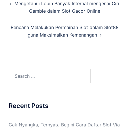
Mengetahui Lebih Banyak Internal mengenai Ciri
navigation
Gamble dalam Slot Gacor Online
Rencana Melakukan Permainan Slot dalam Slot88
guna Maksimalkan Kemenangan
Search
for:
Recent Posts
Gak Nyangka, Ternyata Begini Cara Daftar Slot Via