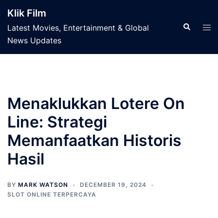
Skip
Klik Film
to
Search
Tog
Latest Movies, Entertainment & Global
content
men
News Updates
Menaklukkan Lotere On
Line: Strategi
Memanfaatkan Historis
Hasil
BY
MARK WATSON
DECEMBER 19, 2024
SLOT ONLINE TERPERCAYA