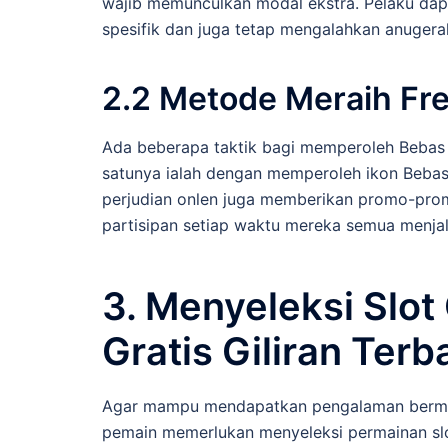
wajib memunculkan modal ekstra. Pelaku dapat 
spesifik dan juga tetap mengalahkan anugera
2.2 Metode Meraih Fre
Ada beberapa taktik bagi memperoleh Bebas S
satunya ialah dengan memperoleh ikon Bebas Pu
perjudian onlen juga memberikan promo-prom
partisipan setiap waktu mereka semua menjal
3. Menyeleksi Slot
Gratis Giliran Terb
Agar mampu mendapatkan pengalaman bermain
pemain memerlukan menyeleksi permainan slot