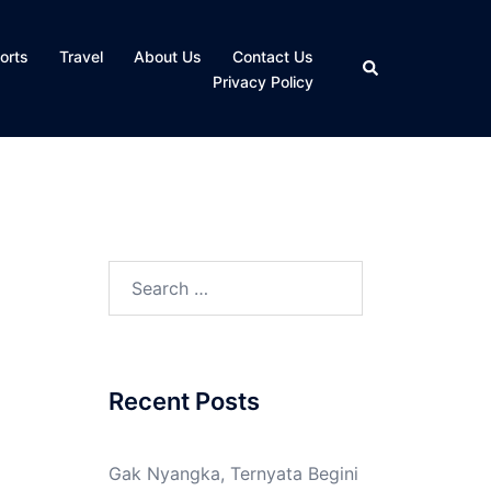
orts
Travel
About Us
Contact Us
Search
Privacy Policy
Search
for:
Recent Posts
Gak Nyangka, Ternyata Begini