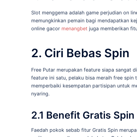
Slot menggema adalah game perjudian on line 
memungkinkan pemain bagi mendapatkan kejaya
online gacor
menangbet
juga memberikan fitur
2. Ciri Bebas Spin
Free Putar merupakan feature siapa sangat d
feature ini satu, pelaku bisa meraih free spin
memperbaiki kesempatan partisipan untuk m
nyaring.
2.1 Benefit Gratis Spin
Faedah pokok sebab fitur Gratis Spin merup