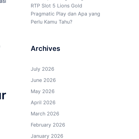
asi
RTP Slot 5 Lions Gold
Pragmatic Play dan Apa yang
Perlu Kamu Tahu?
h
Archives
July 2026
June 2026
ur
May 2026
April 2026
March 2026
February 2026
January 2026