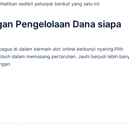
atikan sedikit petunjuk berikut yang satu ini:
gan Pengelolaan Dana siapa
gus di dalam bermain slot online berbunyi nyaring.Pilih
eroboh dalam memasang pertaruhan. Jauhi berjudi lebih ban
ngan.