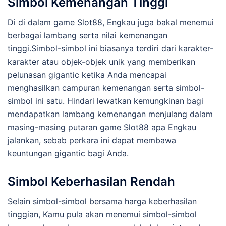
Simbol Kemenangan Tinggi
Di di dalam game Slot88, Engkau juga bakal menemui
berbagai lambang serta nilai kemenangan
tinggi.Simbol-simbol ini biasanya terdiri dari karakter-
karakter atau objek-objek unik yang memberikan
pelunasan gigantic ketika Anda mencapai
menghasilkan campuran kemenangan serta simbol-
simbol ini satu. Hindari lewatkan kemungkinan bagi
mendapatkan lambang kemenangan menjulang dalam
masing-masing putaran game Slot88 apa Engkau
jalankan, sebab perkara ini dapat membawa
keuntungan gigantic bagi Anda.
Simbol Keberhasilan Rendah
Selain simbol-simbol bersama harga keberhasilan
tinggian, Kamu pula akan menemui simbol-simbol