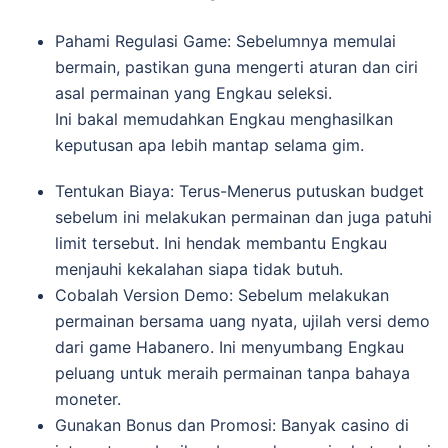
Pahami Regulasi Game: Sebelumnya memulai
bermain, pastikan guna mengerti aturan dan ciri
asal permainan yang Engkau seleksi.
Ini bakal memudahkan Engkau menghasilkan
keputusan apa lebih mantap selama gim.
Tentukan Biaya: Terus-Menerus putuskan budget
sebelum ini melakukan permainan dan juga patuhi
limit tersebut. Ini hendak membantu Engkau
menjauhi kekalahan siapa tidak butuh.
Cobalah Version Demo: Sebelum melakukan
permainan bersama uang nyata, ujilah versi demo
dari game Habanero. Ini menyumbang Engkau
peluang untuk meraih permainan tanpa bahaya
moneter.
Gunakan Bonus dan Promosi: Banyak casino di