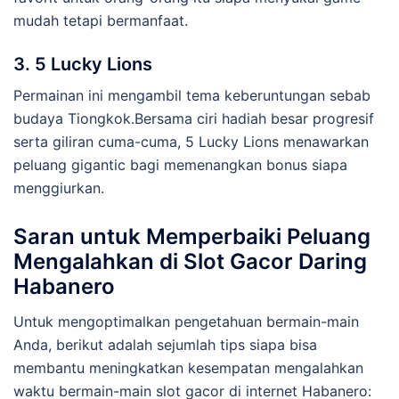
mudah tetapi bermanfaat.
3. 5 Lucky Lions
Permainan ini mengambil tema keberuntungan sebab
budaya Tiongkok.Bersama ciri hadiah besar progresif
serta giliran cuma-cuma, 5 Lucky Lions menawarkan
peluang gigantic bagi memenangkan bonus siapa
menggiurkan.
Saran untuk Memperbaiki Peluang
Mengalahkan di Slot Gacor Daring
Habanero
Untuk mengoptimalkan pengetahuan bermain-main
Anda, berikut adalah sejumlah tips siapa bisa
membantu meningkatkan kesempatan mengalahkan
waktu bermain-main slot gacor di internet Habanero: