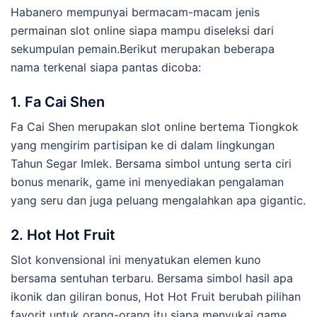
Habanero mempunyai bermacam-macam jenis
permainan slot online siapa mampu diseleksi dari
sekumpulan pemain.Berikut merupakan beberapa
nama terkenal siapa pantas dicoba:
1. Fa Cai Shen
Fa Cai Shen merupakan slot online bertema Tiongkok
yang mengirim partisipan ke di dalam lingkungan
Tahun Segar Imlek. Bersama simbol untung serta ciri
bonus menarik, game ini menyediakan pengalaman
yang seru dan juga peluang mengalahkan apa gigantic.
2. Hot Hot Fruit
Slot konvensional ini menyatukan elemen kuno
bersama sentuhan terbaru. Bersama simbol hasil apa
ikonik dan giliran bonus, Hot Hot Fruit berubah pilihan
favorit untuk orang-orang itu siapa menyukai game