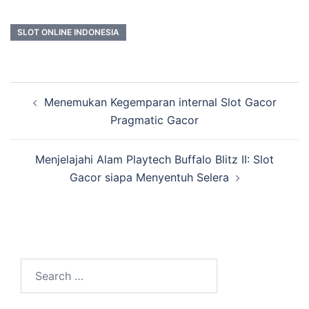
SLOT ONLINE INDONESIA
Post
Menemukan Kegemparan internal Slot Gacor
navigation
Pragmatic Gacor
Menjelajahi Alam Playtech Buffalo Blitz II: Slot
Gacor siapa Menyentuh Selera
Search
for: