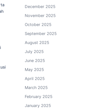
rta
December 2025
ah
November 2025
October 2025
September 2025
August 2025
i
July 2025
June 2025
usi
May 2025
April 2025
March 2025
February 2025
January 2025