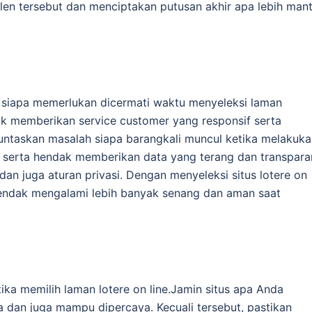
nlen tersebut dan menciptakan putusan akhir apa lebih man
al siapa memerlukan dicermati waktu menyeleksi laman
ak memberikan service customer yang responsif serta
taskan masalah siapa barangkali muncul ketika melakuka
al serta hendak memberikan data yang terang dan transpara
dan juga aturan privasi. Dengan menyeleksi situs lotere on
hendak mengalami lebih banyak senang dan aman saat
tika memilih laman lotere on line.Jamin situs apa Anda
 dan juga mampu dipercaya. Kecuali tersebut, pastikan