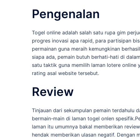
Pengenalan
Togel online adalah salah satu rupa gim perj
progres inovasi apa rapid, para partisipan b
permainan guna meraih kemungkinan berhasil
siapa ada, pemain butuh berhati-hati di dal
satu taktik guna memilih laman lotere online
rating asal website tersebut.
Review
Tinjauan dari sekumpulan pemain terdahulu 
bermain-main di laman togel onlen spesifik.P
laman itu umumnya bakal memberikan review 
hendak memberikan ulasan negatif. Dengan 