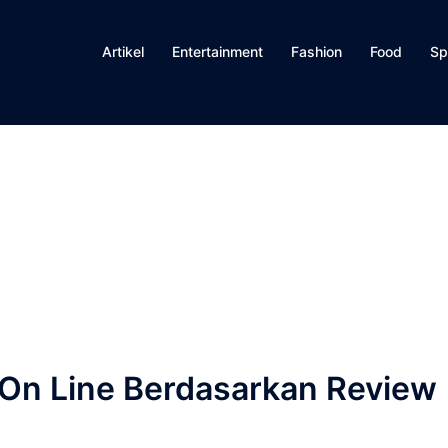
Artikel
Entertainment
Fashion
Food
Sp
 On Line Berdasarkan Review