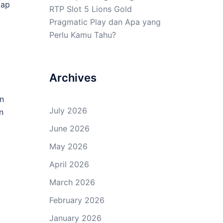
tap
RTP Slot 5 Lions Gold
Pragmatic Play dan Apa yang
Perlu Kamu Tahu?
Archives
n
July 2026
n
June 2026
May 2026
April 2026
March 2026
February 2026
January 2026