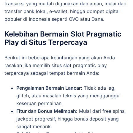
transaksi yang mudah digunakan dan aman, mulai dari
transfer bank lokal, e-wallet, hingga dompet digital
populer di Indonesia seperti OVO atau Dana.
Kelebihan Bermain Slot Pragmatic
Play di Situs Terpercaya
Berikut ini beberapa keuntungan yang akan Anda
rasakan jika memilih situs slot pragmatic play
terpercaya sebagai tempat bermain Anda:
Pengalaman Bermain Lancar:
Tidak ada lag,
glitch, atau masalah teknis yang mengganggu
keseruan permainan.
Fitur dan Bonus Melimpah:
Mulai dari free spins,
jackpot progresif, hingga bonus deposit yang
sangat menarik.