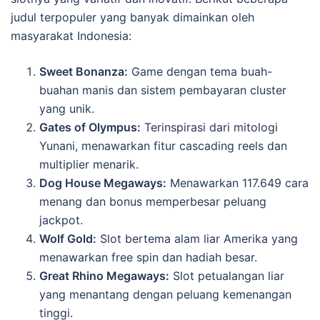
judul terpopuler yang banyak dimainkan oleh
masyarakat Indonesia:
Sweet Bonanza:
Game dengan tema buah-
buahan manis dan sistem pembayaran cluster
yang unik.
Gates of Olympus:
Terinspirasi dari mitologi
Yunani, menawarkan fitur cascading reels dan
multiplier menarik.
Dog House Megaways:
Menawarkan 117.649 cara
menang dan bonus memperbesar peluang
jackpot.
Wolf Gold:
Slot bertema alam liar Amerika yang
menawarkan free spin dan hadiah besar.
Great Rhino Megaways:
Slot petualangan liar
yang menantang dengan peluang kemenangan
tinggi.