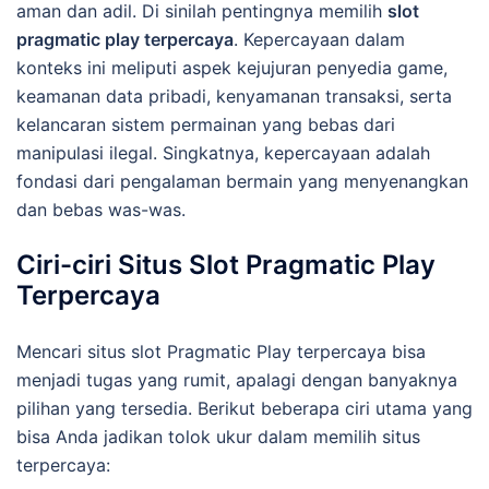
aman dan adil. Di sinilah pentingnya memilih
slot
pragmatic play terpercaya
. Kepercayaan dalam
konteks ini meliputi aspek kejujuran penyedia game,
keamanan data pribadi, kenyamanan transaksi, serta
kelancaran sistem permainan yang bebas dari
manipulasi ilegal. Singkatnya, kepercayaan adalah
fondasi dari pengalaman bermain yang menyenangkan
dan bebas was-was.
Ciri-ciri Situs Slot Pragmatic Play
Terpercaya
Mencari situs slot Pragmatic Play terpercaya bisa
menjadi tugas yang rumit, apalagi dengan banyaknya
pilihan yang tersedia. Berikut beberapa ciri utama yang
bisa Anda jadikan tolok ukur dalam memilih situs
terpercaya: