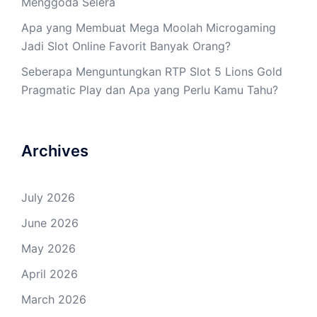
Menggoda Selera
Apa yang Membuat Mega Moolah Microgaming
Jadi Slot Online Favorit Banyak Orang?
Seberapa Menguntungkan RTP Slot 5 Lions Gold
Pragmatic Play dan Apa yang Perlu Kamu Tahu?
Archives
July 2026
June 2026
May 2026
April 2026
March 2026