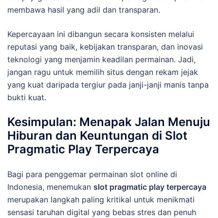
membawa hasil yang adil dan transparan.
Kepercayaan ini dibangun secara konsisten melalui
reputasi yang baik, kebijakan transparan, dan inovasi
teknologi yang menjamin keadilan permainan. Jadi,
jangan ragu untuk memilih situs dengan rekam jejak
yang kuat daripada tergiur pada janji-janji manis tanpa
bukti kuat.
Kesimpulan: Menapak Jalan Menuju
Hiburan dan Keuntungan di Slot
Pragmatic Play Terpercaya
Bagi para penggemar permainan slot online di
Indonesia, menemukan
slot pragmatic play terpercaya
merupakan langkah paling kritikal untuk menikmati
sensasi taruhan digital yang bebas stres dan penuh