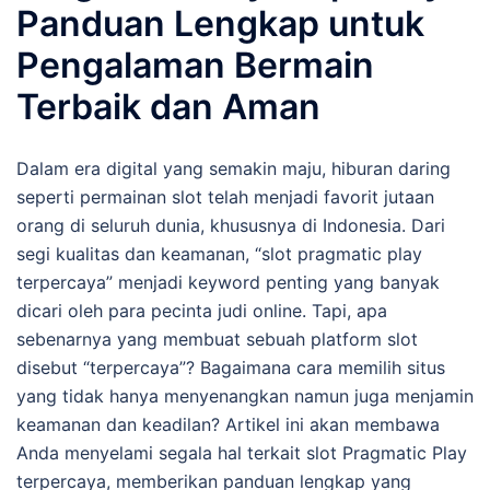
Panduan Lengkap untuk
Pengalaman Bermain
Terbaik dan Aman
Dalam era digital yang semakin maju, hiburan daring
seperti permainan slot telah menjadi favorit jutaan
orang di seluruh dunia, khususnya di Indonesia. Dari
segi kualitas dan keamanan, “slot pragmatic play
terpercaya” menjadi keyword penting yang banyak
dicari oleh para pecinta judi online. Tapi, apa
sebenarnya yang membuat sebuah platform slot
disebut “terpercaya”? Bagaimana cara memilih situs
yang tidak hanya menyenangkan namun juga menjamin
keamanan dan keadilan? Artikel ini akan membawa
Anda menyelami segala hal terkait slot Pragmatic Play
terpercaya, memberikan panduan lengkap yang