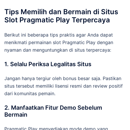
Tips Memilih dan Bermain di Situs
Slot Pragmatic Play Terpercaya
Berikut ini beberapa tips praktis agar Anda dapat
menikmati permainan slot Pragmatic Play dengan
nyaman dan menguntungkan di situs terpercaya:
1. Selalu Periksa Legalitas Situs
Jangan hanya tergiur oleh bonus besar saja. Pastikan
situs tersebut memiliki lisensi resmi dan review positif
dari komunitas pemain.
2. Manfaatkan Fitur Demo Sebelum
Bermain
Pragmatic Play menyediakan mode demo yang