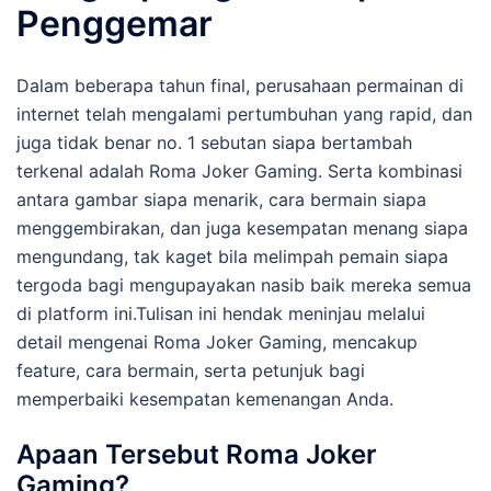
Penggemar
Dalam beberapa tahun final, perusahaan permainan di
internet telah mengalami pertumbuhan yang rapid, dan
juga tidak benar no. 1 sebutan siapa bertambah
terkenal adalah Roma Joker Gaming. Serta kombinasi
antara gambar siapa menarik, cara bermain siapa
menggembirakan, dan juga kesempatan menang siapa
mengundang, tak kaget bila melimpah pemain siapa
tergoda bagi mengupayakan nasib baik mereka semua
di platform ini.Tulisan ini hendak meninjau melalui
detail mengenai Roma Joker Gaming, mencakup
feature, cara bermain, serta petunjuk bagi
memperbaiki kesempatan kemenangan Anda.
Apaan Tersebut Roma Joker
Gaming?