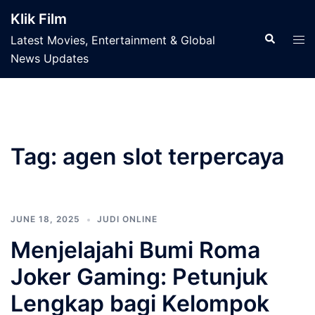
Skip
Klik Film
to
Search
Tog
Latest Movies, Entertainment & Global
content
men
News Updates
Tag:
agen slot terpercaya
JUNE 18, 2025
JUDI ONLINE
Menjelajahi Bumi Roma
Joker Gaming: Petunjuk
Lengkap bagi Kelompok