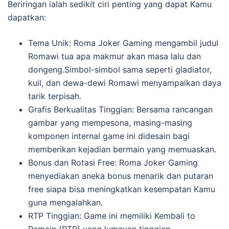
Beriringan ialah sedikit ciri penting yang dapat Kamu
dapatkan:
Tema Unik: Roma Joker Gaming mengambil judul
Romawi tua apa makmur akan masa lalu dan
dongeng.Simbol-simbol sama seperti gladiator,
kuil, dan dewa-dewi Romawi menyampaikan daya
tarik terpisah.
Grafis Berkualitas Tinggian: Bersama rancangan
gambar yang mempesona, masing-masing
komponen internal game ini didesain bagi
memberikan kejadian bermain yang memuaskan.
Bonus dan Rotasi Free: Roma Joker Gaming
menyediakan aneka bonus menarik dan putaran
free siapa bisa meningkatkan kesempatan Kamu
guna mengalahkan.
RTP Tinggian: Game ini memiliki Kembali to