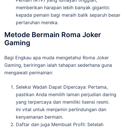
Pemain (RTP) yang lumayan tinggian,
memberikan harapan lebih banyak gigantic
kepada pemain bagi meraih balik separuh besar
pertaruhan mereka.
Metode Bermain Roma Joker
Gaming
Bagi Engkau apa muda mengetahui Roma Joker
Gaming, beriringan ialah tahapan sederhana guna
mengawali permainan:
Seleksi Wadah Dapat Dipercaya: Pertama,
pastikan Anda memilih laman perjudian daring
yang terpercaya dan memiliki lisensi resmi.
Ini vital untuk menjamin perlindungan dan
kenyamanan bermain.
Daftar dan juga Membuat Profil: Setelah